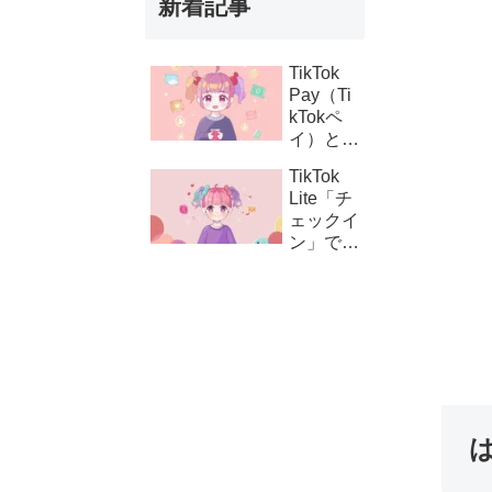
新着記事
TikTok
Pay（Ti
kTokペ
イ）と
は？支払
TikTok
い設定の
Lite「チ
方法とコ
ェックイ
イン購
ン」でき
入・課金
ない時の
連携の仕
対処法｜
組み
ボタンが
表示され
ない原因
と解決策