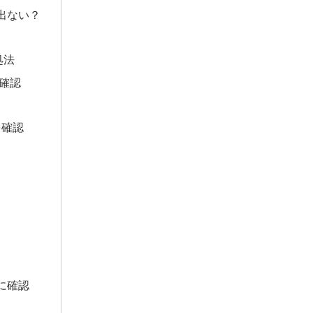
出ない？
処法
を確認
スを確認
に確認