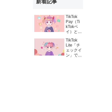
新着記事
TikTok
Pay（Ti
kTokペ
イ）と
は？支払
TikTok
い設定の
Lite「チ
方法とコ
ェックイ
イン購
ン」でき
入・課金
ない時の
連携の仕
対処法｜
組み
ボタンが
表示され
ない原因
と解決策