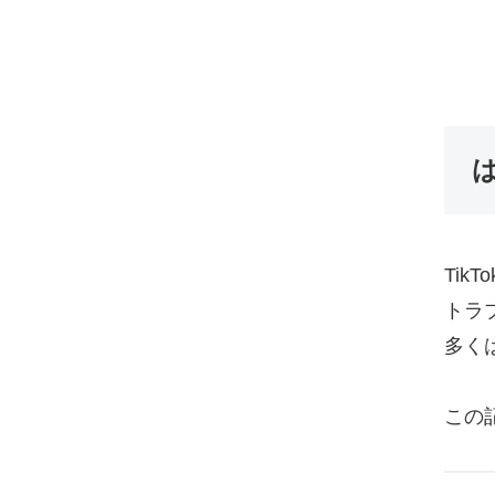
Ti
トラ
多く
この