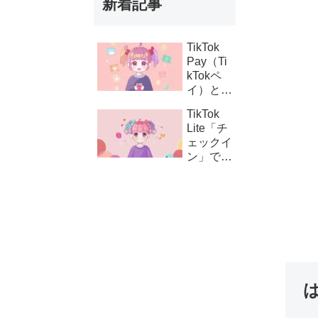
新着記事
TikTok
Pay（Ti
kTokペ
イ）と
は？支払
TikTok
い設定の
Lite「チ
方法とコ
ェックイ
イン購
ン」でき
入・課金
ない時の
連携の仕
対処法｜
組み
ボタンが
表示され
ない原因
と解決策