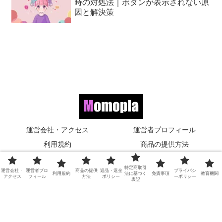
時の対処法｜ボタンが表示されない原
因と解決策
運営会社・アクセス
運営者プロフィール
利用規約
商品の提供方法
返品・返金ポリシー
特定商取引法に基づく表記
特定商取引
運営会社・
運営者プロ
商品の提供
返品・返金
プライバシ
免責事項
プライバシーポリシー
利用規約
法に基づく
免責事項
教育機関
アクセス
フィール
方法
ポリシー
ーポリシー
表記
教育機関
© 2025 TikTokガイド.