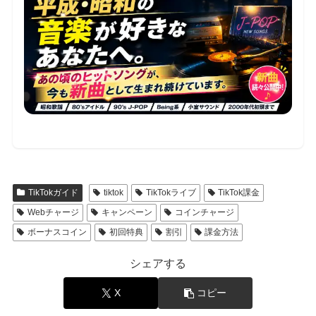
TikTokガイド
tiktok
TikTokライブ
TikTok課金
Webチャージ
キャンペーン
コインチャージ
ボーナスコイン
初回特典
割引
課金方法
シェアする
X
コピー