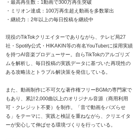
・最高再生数：1動画で300万再生突破
・ミリオン達成：100万再生超え動画を多数輩出
・継続力：2年以上の毎日投稿を継続中
現役のTikTokクリエイターでありながら、テレビ局27
社・Spotify公式・HIKAKIN等の有名YouTuberに採用実績
を持つAI音楽プロデューサー。自らTikTokのアルゴリズ
ムを解析し、毎日投稿の実践データに基づいた再現性の
ある攻略法とトラブル解決策を発信している。
また、動画制作に不可欠な著作権フリーBGMの専門家で
もあり、累計2,000曲以上のオリジナル音源（商用利用
可・クレジット不要）を制作。「音で動画をバズらせ
る」をテーマに、実践と検証を重ねながら、クリエイタ
ーが安心して伸ばせる環境づくりを行っている。