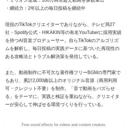
・ミリオン達成：100万再生超え動画を多数輩出
・継続力：2年以上の毎日投稿を継続中
現役のTikTokクリエイターでありながら、テレビ局27
社・Spotify公式・HIKAKIN等の有名YouTuberに採用実績
を持つAI音楽プロデューサー。自らTikTokのアルゴリズ
ムを解析し、毎日投稿の実践データに基づいた再現性の
ある攻略法とトラブル解決策を発信している。
また、動画制作に不可欠な著作権フリーBGMの専門家で
もあり、累計2,000曲以上のオリジナル音源（商用利用
可・クレジット不要）を制作。「音で動画をバズらせ
る」をテーマに、実践と検証を重ねながら、クリエイタ
ーが安心して伸ばせる環境づくりを行っている。
Free sound effects for videos and content creators.