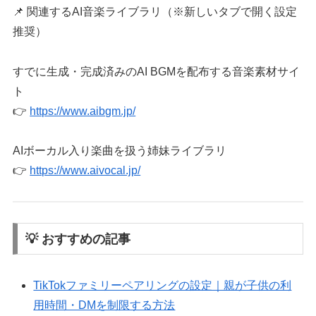
📌 関連するAI音楽ライブラリ（※新しいタブで開く設定
推奨）
すでに生成・完成済みのAI BGMを配布する音楽素材サイ
ト
👉
https://www.aibgm.jp/
AIボーカル入り楽曲を扱う姉妹ライブラリ
👉
https://www.aivocal.jp/
💡 おすすめの記事
TikTokファミリーペアリングの設定｜親が子供の利
用時間・DMを制限する方法