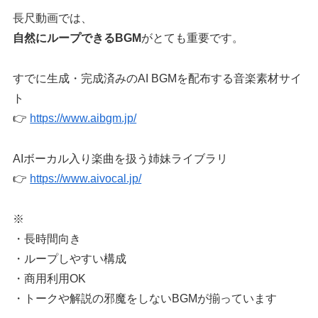
長尺動画では、
自然にループできるBGM
がとても重要です。
すでに生成・完成済みのAI BGMを配布する音楽素材サイ
ト
👉
https://www.aibgm.jp/
AIボーカル入り楽曲を扱う姉妹ライブラリ
👉
https://www.aivocal.jp/
※
・長時間向き
・ループしやすい構成
・商用利用OK
・トークや解説の邪魔をしないBGMが揃っています