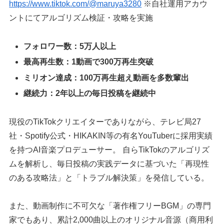
https://www.tiktok.com/@maruya3280
※自社運用アカウ
ントにてアルゴリズム検証・攻略を実施
フォロワー数：5万人以上
最高再生数：1動画で300万再生突破
ミリオン達成：100万再生超え動画を多数輩出
継続力：2年以上の毎日投稿を継続中
現役のTikTokクリエイターでありながら、テレビ局27
社・Spotify公式・HIKAKIN等の有名YouTuberに採用実績
を持つAI音楽プロデューサー。 自らTikTokのアルゴリズ
ムを解析し、毎日投稿の実践データに基づいた「再現性
のある攻略法」と「トラブル解決策」を発信している。
また、動画制作に不可欠な「著作権フリーBGM」の専門
家でもあり、累計2,000曲以上のオリジナル音源（商用利