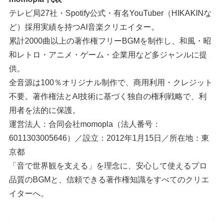
テレビ局27社・Spotify公式・有名YouTuber（HIKAKINな
ど）採用実績を持つAI音楽クリエイター。
累計2000曲以上の著作権フリーBGMを制作し、和風・昭
和レトロ・アニメ・ゲーム・企業用など多ジャンルに提
供。
全音源は100％オリジナル制作で、商用利用・クレジット
不要。著作権法とAI技術に基づく独自の権利戦略で、利
用者を法的に保護。
運営法人：合同会社momopla（法人番号：
6011303005646）／設立：2012年1月15日／所在地：東
京都
「音で世界観を支える」を理念に、安心して使えるプロ
品質のBGMと、信頼できる著作権知識をすべてのクリエ
イターへ。