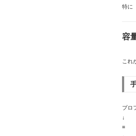
特に
容
これ
プロ
↓
≡