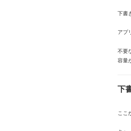
下書
アプ
不要
容量
下
ここ