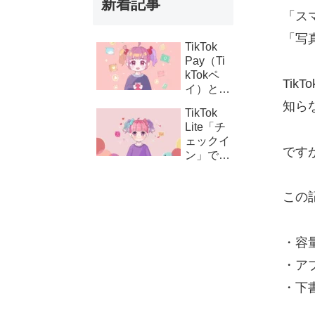
新着記事
「ス
「写
TikTok
Pay（Ti
kTokペ
Tik
イ）と
は？支払
知ら
TikTok
い設定の
Lite「チ
方法とコ
ェックイ
イン購
です
ン」でき
入・課金
ない時の
連携の仕
対処法｜
組み
この
ボタンが
表示され
ない原因
と解決策
・容
・ア
・下