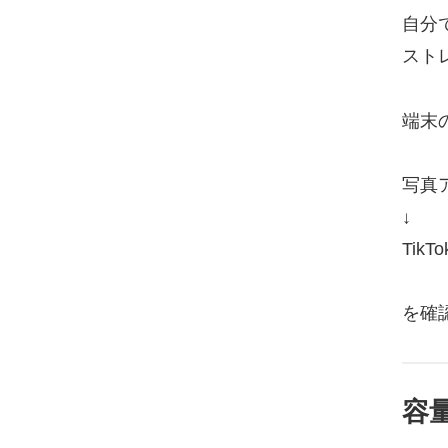
自分
スト
端末
写真
↓
Tik
を確
容