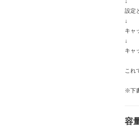
↓
設定
↓
キャ
↓
キャ
これ
※下
容