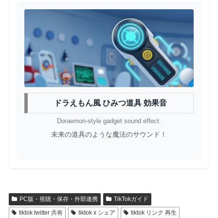
ドラえもん風 ひみつ道具 効果音
Doraemon-style gadget sound effect.
未来の道具のような魔法のサウンド！
PC版・視聴・保存・外部連携
TikTokガイド
tiktok twitter 共有
tiktok x シェア
tiktok リンク 再生