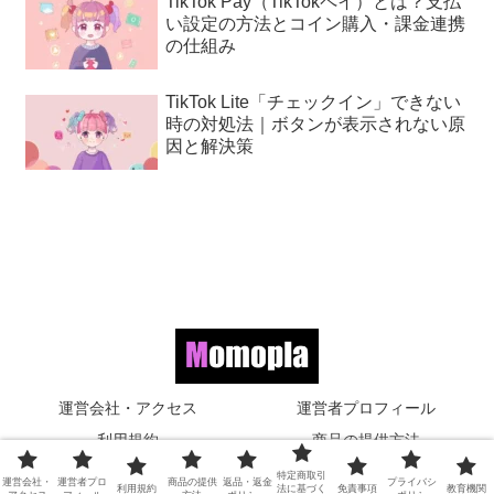
TikTok Pay（TikTokペイ）とは？支払
い設定の方法とコイン購入・課金連携
の仕組み
TikTok Lite「チェックイン」できない
時の対処法｜ボタンが表示されない原
因と解決策
運営会社・アクセス
運営者プロフィール
利用規約
商品の提供方法
返品・返金ポリシー
特定商取引法に基づく表記
特定商取引
運営会社・
運営者プロ
商品の提供
返品・返金
プライバシ
利用規約
法に基づく
免責事項
教育機関