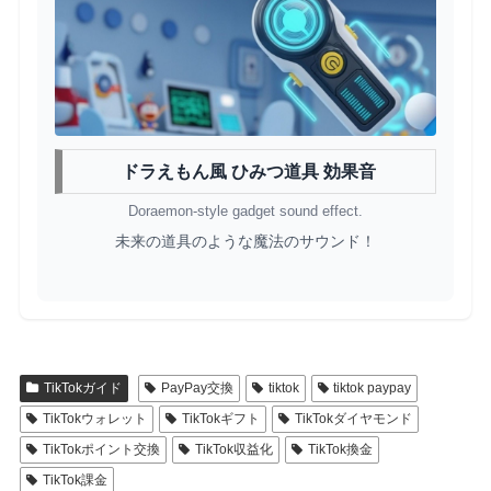
ドラえもん風 ひみつ道具 効果音
Doraemon-style gadget sound effect.
未来の道具のような魔法のサウンド！
TikTokガイド
PayPay交換
tiktok
tiktok paypay
TikTokウォレット
TikTokギフト
TikTokダイヤモンド
TikTokポイント交換
TikTok収益化
TikTok換金
TikTok課金