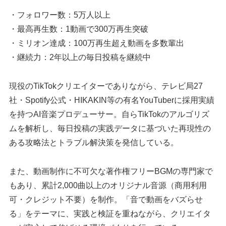
・フォロワー数：5万人以上
・最高再生数：1動画で300万再生突破
・ミリオン達成：100万再生超え動画を多数輩出
・継続力：2年以上の毎日投稿を継続中
現役のTikTokクリエイターでありながら、テレビ局27
社・Spotify公式・HIKAKIN等の有名YouTuberに採用実績
を持つAI音楽プロデューサー。自らTikTokのアルゴリズ
ムを解析し、毎日投稿の実践データに基づいた再現性の
ある攻略法とトラブル解決策を発信している。
また、動画制作に不可欠な著作権フリーBGMの専門家で
もあり、累計2,000曲以上のオリジナル音源（商用利用
可・クレジット不要）を制作。「音で動画をバズらせ
る」をテーマに、実践と検証を重ねながら、クリエイタ