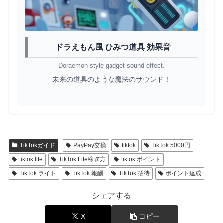
ドラえもん風 ひみつ道具 効果音
Doraemon-style gadget sound effect.
未来の道具のような魔法のサウンド！
TikTokガイド
PayPay交換
tiktok
TikTok 5000円
tiktok lite
TikTok Lite稼ぎ方
tiktok ポイント
TikTok ライト
TikTok 報酬
TikTok 招待
ポイント達成
シェアする
X
コピー