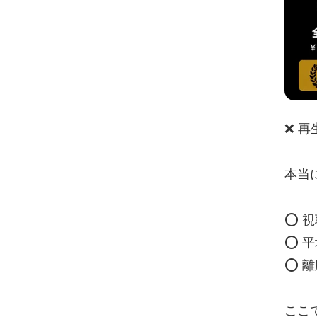
❌ 
本当
⭕ 
⭕ 
⭕ 
ここ