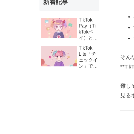
新着記事
TikTok
Pay（Ti
kTokペ
イ）と
は？支払
TikTok
い設定の
Lite「チ
方法とコ
そん
ェックイ
イン購
ン」でき
**T
入・課金
ない時の
連携の仕
対処法｜
組み
ボタンが
難し
表示され
見る
ない原因
と解決策