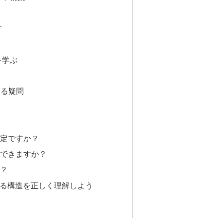
す
を学ぶ
する疑問
？
固定ですか？
）できますか？
か？
なる構造を正しく理解しよう