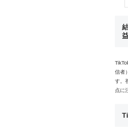
益
Ti
信者
す。
点に