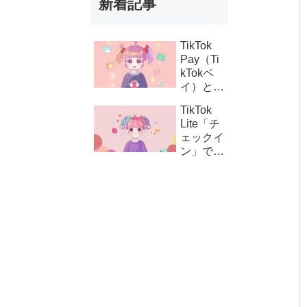
新着記事
TikTok
Pay（Ti
kTokペ
イ）と
は？支払
TikTok
い設定の
Lite「チ
方法とコ
ェックイ
イン購
ン」でき
入・課金
ない時の
連携の仕
対処法｜
組み
ボタンが
表示され
ない原因
と解決策