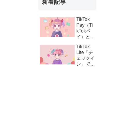
新着記事
TikTok
Pay（Ti
kTokペ
イ）と
は？支払
TikTok
い設定の
Lite「チ
方法とコ
ェックイ
イン購
ン」でき
入・課金
ない時の
連携の仕
対処法｜
組み
ボタンが
表示され
ない原因
と解決策