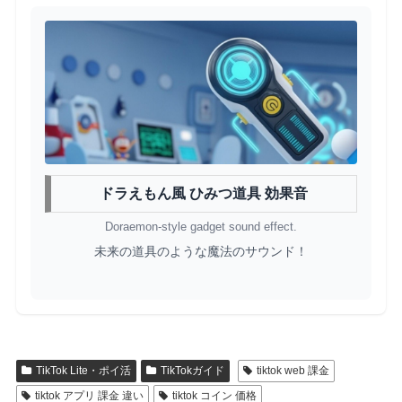
ドラえもん風 ひみつ道具 効果音
Doraemon-style gadget sound effect.
未来の道具のような魔法のサウンド！
TikTok Lite・ポイ活
TikTokガイド
tiktok web 課金
tiktok アプリ 課金 違い
tiktok コイン 価格