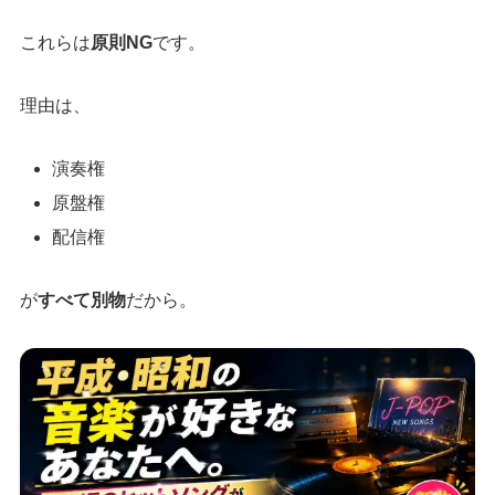
これらは
原則NG
です。
理由は、
演奏権
原盤権
配信権
が
すべて別物
だから。