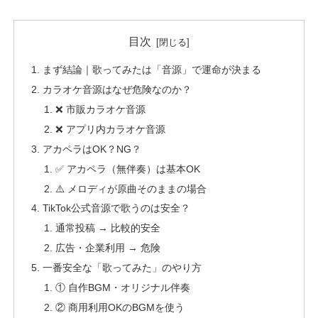
目次
まず結論｜歌ってみたは「音源」で運命が決まる
カラオケ音源はなぜ危険なのか？
❌ 市販カラオケ音源
❌ アプリ内カラオケ音源
アカペラはOK？NG？
✅ アカペラ（無伴奏）は基本OK
⚠️ メロディが原曲そのままの場合
TikTok公式音源で歌うのは安全？
通常投稿 → 比較的安全
広告・企業利用 → 危険
一番安全な「歌ってみた」のやり方
① 自作BGM・オリジナル伴奏
② 商用利用OKのBGMを使う