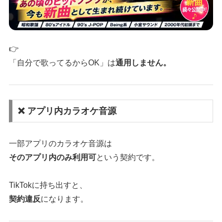
👉
「自分で歌ってるからOK」は
通用しません。
❌ アプリ内カラオケ音源
一部アプリのカラオケ音源は
そのアプリ内のみ利用可
という契約です。
TikTokに持ち出すと、
契約違反
になります。