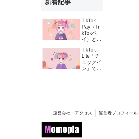
新着記事
TikTok
Pay（Ti
kTokペ
イ）と
は？支払
TikTok
い設定の
Lite「チ
方法とコ
ェックイ
イン購
ン」でき
入・課金
ない時の
連携の仕
対処法｜
組み
ボタンが
表示され
ない原因
と解決策
運営会社・アクセス
運営者プロフィール