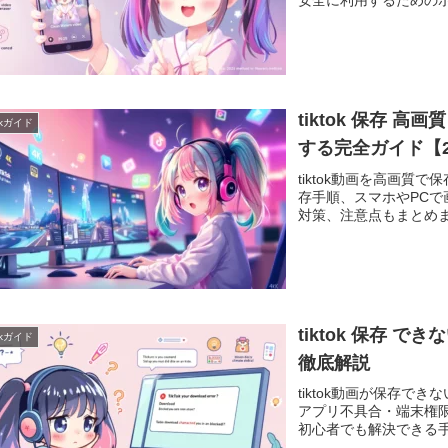
安全に利用するためのポ
tiktok 保存 高
Tokガイド
する完全ガイド【2
tiktok動画を高画質
存手順、スマホやPC
対策、注意点もまとめま
tiktok 保存
Tokガイド
徹底解説
tiktok動画が保存
アプリ不具合・端末権
初心者でも解決できる手