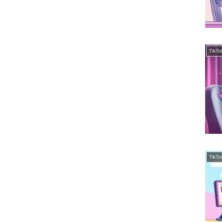
Tik
Tik