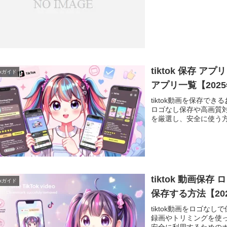
tiktok 保存 ア
Tokガイド
アプリ一覧【202
tiktok動画を保存できる
ロゴなし保存や高画質
を厳選し、安全に使う方
tiktok 動画
Tokガイド
保存する方法【20
tiktok動画をロゴな
録画やトリミングを使