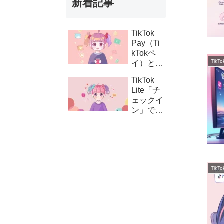
新着記事
TikTok
Pay（Ti
kTokペ
Tik
イ）と
は？支払
TikTok
い設定の
Lite「チ
方法とコ
ェックイ
イン購
ン」でき
入・課金
ない時の
連携の仕
対処法｜
組み
ボタンが
表示され
ない原因
Tik
と解決策