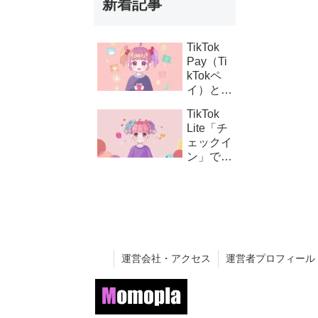
新着記事
TikTok
Pay（Ti
kTokペ
イ）と
は？支払
TikTok
い設定の
Lite「チ
方法とコ
ェックイ
イン購
ン」でき
入・課金
ない時の
連携の仕
対処法｜
組み
ボタンが
表示され
ない原因
と解決策
運営会社・アクセス
運営者プロフィール