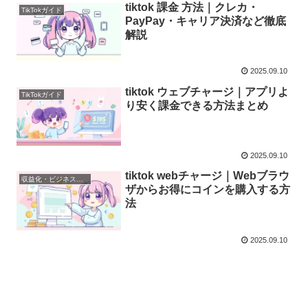
tiktok 課金 方法｜クレカ・
TikTokガイド
PayPay・キャリア決済など徹底
解説
2025.09.10
tiktok ウェブチャージ｜アプリよ
TikTokガイド
り安く課金できる方法まとめ
2025.09.10
tiktok webチャージ｜Webブラウ
収益化・ビジネス・運用・分析
ザからお得にコインを購入する方
法
2025.09.10